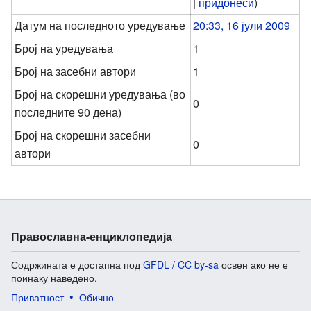
|
придонеси
)
Датум на последното уредување
20:33, 16 јули 2009
Број на уредувања
1
Број на засебни автори
1
Број на скорешни уредувања (во
0
последните 90 дена)
Број на скорешни засебни
0
автори
Православна-енциклопедија
Содржината е достапна под
GFDL / CC by-sa
освен ако не е
поинаку наведено.
Приватност
Обично