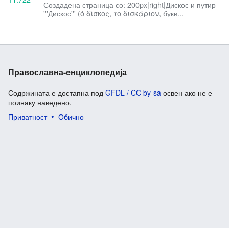
Создадена страница со: 200px|right|Дискос и путир
'''Дискос''' (ό δίσκος, το δισκάριον, букв...
Православна-енциклопедија
Содржината е достапна под
GFDL / CC by-sa
освен ако не е
поинаку наведено.
Приватност
Обично