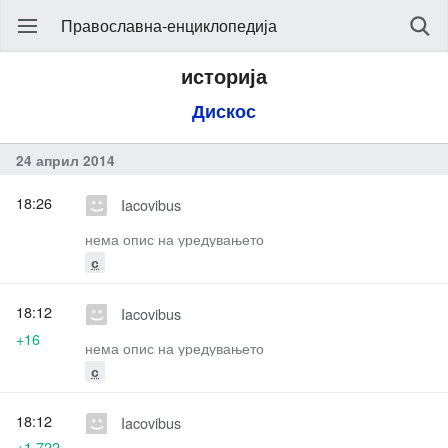
Православна-енциклопедија
историја
Дискос
24 април 2014
18:26
Iacovibus
нема опис на уредувањето
с
18:12
Iacovibus
+16
нема опис на уредувањето
с
18:12
Iacovibus
+1.722