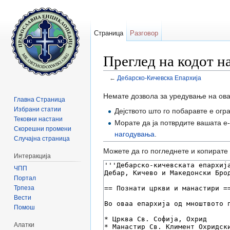
Страница
Разговор
Преглед на кодот н
←
Дебарско-Кичевска Епархија
Прејди на:
содржини
,
барај
Немате дозвола за уредување на ова
Главна Страница
Избрани статии
Дејството што го побаравте е огр
Тековни настани
Морате да ја потврдите вашата е
Скорешни промени
нагодувања
.
Случајна страница
Можете да го погледнете и копирате 
Интеракција
ЧПП
Портал
Трпеза
Вести
Помош
Алатки