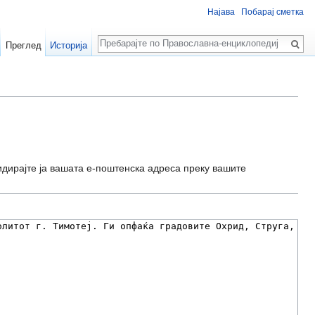
Најава
Побарај сметка
Пребарај
Преглед
Историја
идирајте ја вашата е-поштенска адреса преку вашите