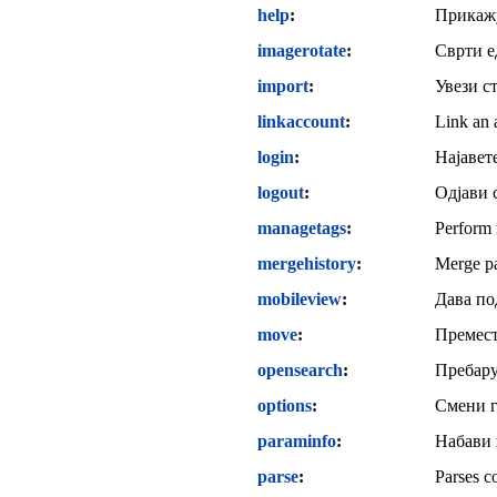
help
Прикажу
imagerotate
Сврти е
import
Увези с
linkaccount
Link an a
login
Најавете
logout
Одјави 
managetags
Perform 
mergehistory
Merge pa
mobileview
Дава по
move
Премест
opensearch
Пребару
options
Смени г
paraminfo
Набави 
parse
Parses co