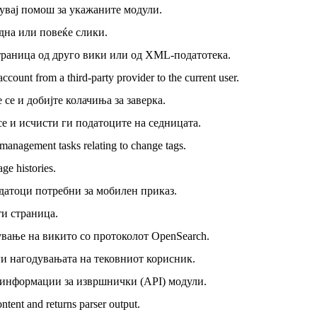
вај помош за укажаните модули.
дна или повеќе слики.
траница од друго вики или од XML-податотека.
ccount from a third-party provider to the current user.
 се и добијте колачиња за заверка.
се и исчисти ги податоците на седницата.
management tasks relating to change tags.
ge histories.
датоци потребни за мобилен приказ.
и страница.
вање на викито со протоколот OpenSearch.
и нагодувањата на тековниот корисник.
информации за извршнички (API) модули.
ntent and returns parser output.