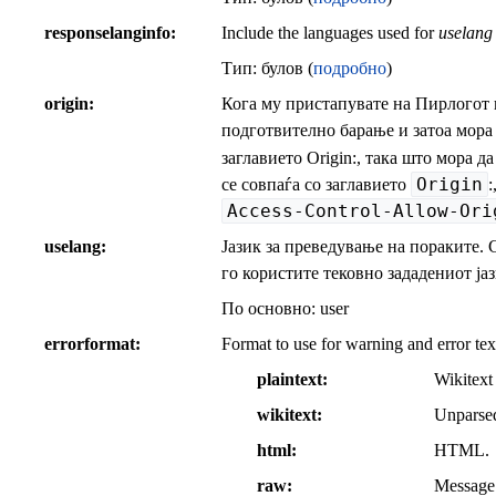
responselanginfo
Include the languages used for
uselang
Тип: булов (
подробно
)
origin
Кога му пристапувате на Пирлогот 
подготвително барање и затоа мора 
заглавието Origin:, така што мора д
Origin
се совпаѓа со заглавието
:
Access-Control-Allow-Ori
uselang
Јазик за преведување на пораките. 
го користите тековно зададениот ја
По основно:
user
errorformat
Format to use for warning and error tex
plaintext
Wikitext
wikitext
Unparsed
html
HTML.
raw
Message 