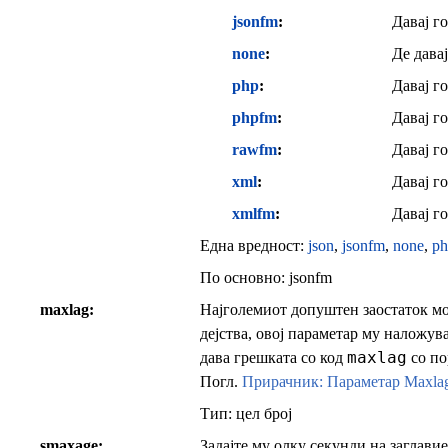
jsonfm
Давај г
none
Де давај
php
Давај г
phpfm
Давај г
rawfm
Давај г
xml
Давај г
xmlfm
Давај г
Една вредност:
json
,
jsonfm
,
none
,
ph
По основно:
jsonfm
maxlag
Најголемиот допуштен заостаток мо
дејства, овој параметар му наложува
maxlag
дава грешката со код
со по
Погл.
Прирачник: Параметар Maxla
Тип: цел број
smaxage
Задајте му олку секунди на заглав