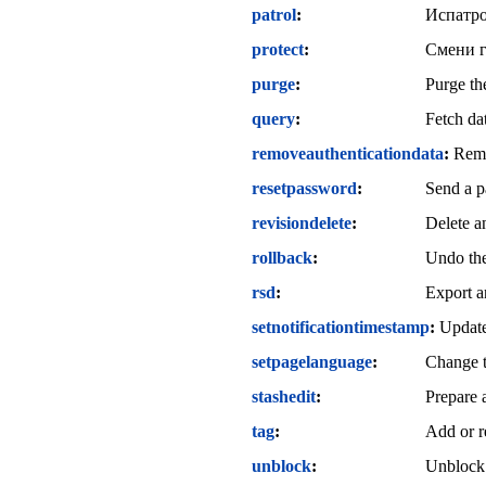
patrol
Испатро
protect
Смени г
purge
Purge the
query
Fetch da
removeauthenticationdata
Remo
resetpassword
Send a p
revisiondelete
Delete a
rollback
Undo the 
rsd
Export a
setnotificationtimestamp
Update
setpagelanguage
Change t
stashedit
Prepare a
tag
Add or r
unblock
Unblock 