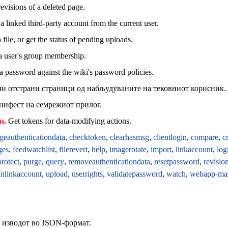
evisions of a deleted page.
 linked third-party account from the current user.
file, or get the status of pending uploads.
 user's group membership.
 a password against the wiki's password policies.
ли отстрани страници од набљудуваните на тековниот корисник.
нифест на семрежиот прилог.
н.
Get tokens for data-modifying actions.
geauthenticationdata
,
checktoken
,
clearhasmsg
,
clientlogin
,
compare
,
c
ges
,
feedwatchlist
,
filerevert
,
help
,
imagerotate
,
import
,
linkaccount
,
log
protect
,
purge
,
query
,
removeauthenticationdata
,
resetpassword
,
revisio
nlinkaccount
,
upload
,
userrights
,
validatepassword
,
watch
,
webapp-man
о изводот во JSON-формат.