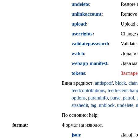
undelete
Restore r
unlinkaccount
Remove a
upload
Upload a 
userrights
Change a
validatepassword
Validate
watch
Додај и
webapp-manifest
Дава ма
tokens
Застаре
Една вредност:
antispoof
,
block
,
chan
feedcontributions
,
feedrecentchan
options
,
paraminfo
,
parse
,
patrol
,
stashedit
,
tag
,
unblock
,
undelete
,
u
По основно:
help
format
Формат на изводот.
json
Давај г