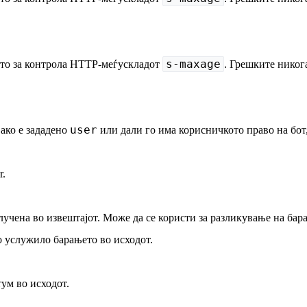
s-maxage
ието за контрола HTTP-меѓускладот
. Грешките никог
user
ако е зададено
или дали го има корисничкото право на бот,
r.
лучена во извештајот. Може да се користи за разликување на бар
 услужило барањето во исходот.
ум во исходот.