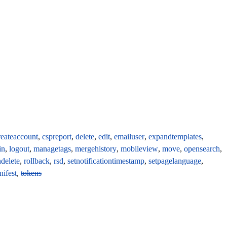
reateaccount
,
cspreport
,
delete
,
edit
,
emailuser
,
expandtemplates
,
in
,
logout
,
managetags
,
mergehistory
,
mobileview
,
move
,
opensearch
,
ndelete
,
rollback
,
rsd
,
setnotificationtimestamp
,
setpagelanguage
,
ifest
,
tokens