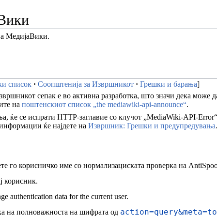
Вики
на МедијаВики.
и список
Соопштенија за Извршникот
Грешки и барања
звршникот сепак е во активна разработка, што значи дека може да
вите на
поштенскиот список „the mediawiki-api-announce“
.
 ќе се испрати HTTP-заглавие со клучот „MediaWiki-API-Error“
е информации ќе најдете на
Извршник: Грешки и предупредувања
те го корисничко име со нормализациската проверка на AntiSpoo
ј корисник.
e authentication data for the current user.
action=query&meta=to
а на полноважноста на шифрата од