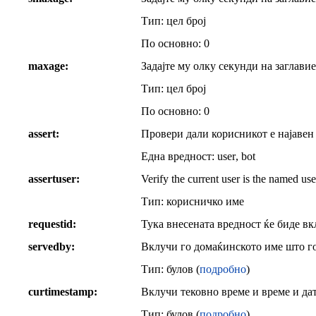
Тип: цел број
По основно:
0
maxage
Задајте му олку секунди на заглав
Тип: цел број
По основно:
0
assert
Провери дали корисникот е најавен 
Една вредност:
user
,
bot
assertuser
Verify the current user is the named use
Тип: корисничко име
requestid
Тука внесената вредност ќе биде вк
servedby
Вклучи го домаќинското име што го
Тип: булов (
подробно
)
curtimestamp
Вклучи тековно време и време и дат
Тип: булов (
подробно
)