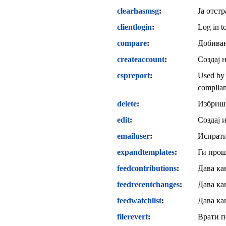
clearhasmsg
Ја отстр
clientlogin
Log in to
compare
Добивањ
createaccount
Создај 
cspreport
Used by 
complian
delete
Избриши
edit
Создај 
emailuser
Испрати
expandtemplates
Ги прош
feedcontributions
Дава ка
feedrecentchanges
Дава ка
feedwatchlist
Дава ка
filerevert
Врати п