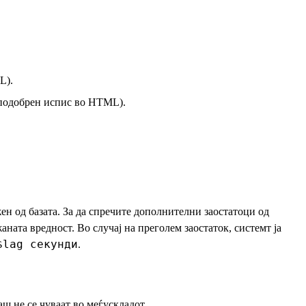
L).
(подобрен испис во HTML).
н од базата. За да спречите дополнителни заостатоци од
аната вредност. Во случај на преголем заостаток, системт ја
$lag секунди
.
аш не се чуваат во меѓускладот.