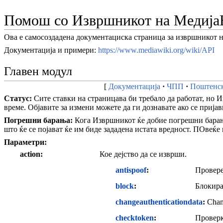
Помош со Извршникот на Медија
Ова е самосоздадена документациска страница за извршникот 
Документација и примери:
https://www.mediawiki.org/wiki/API
Главен модул
Документација
ЧПП
Поштенск
Статус:
Сите ставки на страницава би требало да работат, но И
време. Објавите за измени можете да ги дознавате ако се прија
Погрешни барања:
Кога Извршникот ќе добие погрешни барања,
што ќе се појават ќе им биде зададена истата вредност. ПОвеќ
Параметри:
action
Кое дејство да се изврши.
antispoof
Провере
block
Блокира
changeauthenticationdata
Chang
checktoken
Проверк