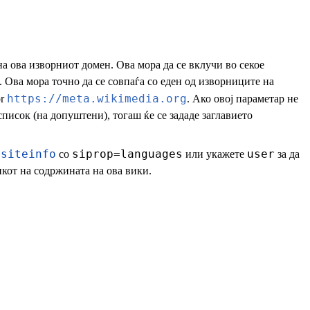
а ова изворниот домен. Ова мора да се вклучи во секое
 Ова мора точно да се совпаѓа со еден од изворниците на
https://meta.wikimedia.org
r
. Ако овој параметар не
 список (на допуштени), тогаш ќе се зададе заглавието
=siteinfo
siprop=languages
user
со
или укажете
за да
зикот на содржината на ова вики.