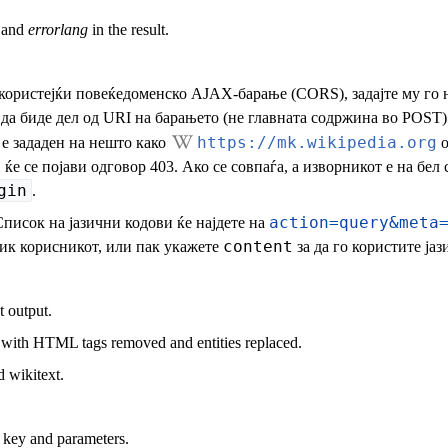
and
errorlang
in the result.
користејќи повеќедоменско AJAX-барање (CORS), задајте му го н
да биде дел од URI на барањето (не главната содржина во POST).
https://mk.wikipedia.org
а е зададен на нешто како
o
, ќе се појави одговор 403. Ако се совпаѓа, а изворникот е на бел
gin
.
action=query&meta
Список на јазични кодови ќе најдете на
content
зик корисникот, или пак укажете
за да го користите ја
t output.
 with HTML tags removed and entities replaced.
 wikitext.
key and parameters.