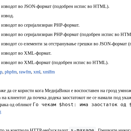
о изводот во JSON-формат (подобрен испис во HTML).
 извод.
о изводот во серијализиран PHP-формат.
о изводот во серијализиран PHP-формат (подобрен испис во HTM
о изводот со елементи за отстранување грешки во JSON-формат 
о изводот во XML-формат.
о изводот во XML-формат (подобрен испис во HTML).
p
,
phpfm
,
rawfm
,
xml
,
xmlfm
же да се користи кога МедијаВики е воспоставен на грозд умноже
 на клиентот да почека додека заостатокот не се намали под укаж
Го чекам $host: има заостаток од 
рака од обликот
g
s-maxage
ието за контрола HTTP-меѓускладот
. Грешките никог