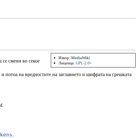
Извор:
MediaWiki
 се смени во секое
Лиценца:
GPL-2.0+
 и потоа на вредностите на заглавието и шифрата на грешката
.
f.
kens
.