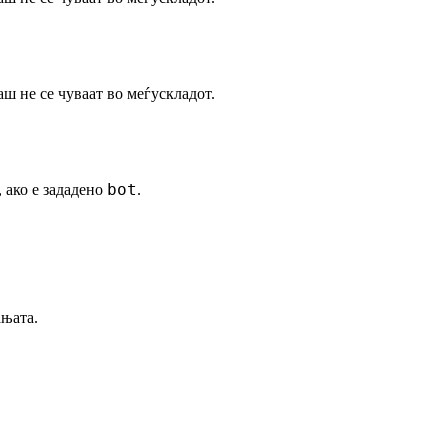
аш не се чуваат во меѓускладот.
bot
 ако е зададено
.
ањата.