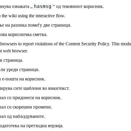
hasmsg
анува ознаката „
“ од тековниот корисник.
 the wiki using the interactive flow.
е на разлика помеѓу две страници.
нова корисничка сметка.
browsers to report violations of the Content Security Policy. This mo
t web browser.
 страница.
или уреди страници.
 е-пошта на корисник.
ирува сите шаблони во викитекст.
нал со придонеси на корисник.
нал со скорешни промени.
нал од набљудуваните.
одатотека на претходна верзија.