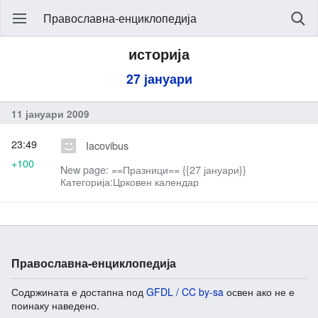
Православна-енциклопедија
историја
27 јануари
11 јануари 2009
23:49
Iacovibus
+100
New page: ==Празници== {{27 јануари}}
Категорија:Црковен календар
Православна-енциклопедија
Содржината е достапна под
GFDL / CC by-sa
освен ако не е
поинаку наведено.