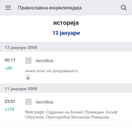
Православна-енциклопедија
историја
13 јануари
13 јануари 2009
00:17
Iacovibus
+29
нема опис на уредувањето
с
11 јануари 2009
23:51
Iacovibus
+170
New page: Оддание на Божиќ; Праведен Јосиф
Обручник; Преподобна Меланија Римјанка;
Преподобен Геласиј.