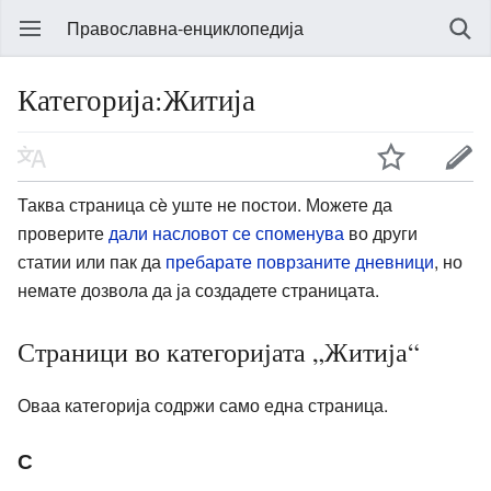
Православна-енциклопедија
Категорија:Житија
Таква страница сè уште не постои. Можете да
проверите
дали насловот се споменува
во други
статии или пак да
пребарате поврзаните дневници
, но
немате дозвола да ја создадете страницата.
Страници во категоријата „Житија“
Оваа категорија содржи само една страница.
С