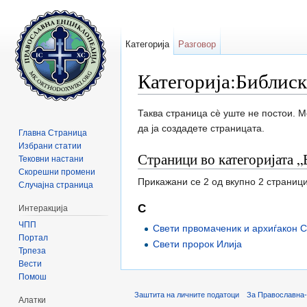
Категорија
Разговор
Категорија:Библиск
Прејди на:
содржини
,
барај
Таква страница сè уште не постои. 
да ја создадете страницата.
Главна Страница
Избрани статии
Страници во категоријата „
Тековни настани
Скорешни промени
Прикажани се 2 од вкупно 2 страници
Случајна страница
С
Интеракција
ЧПП
Свети првомаченик и архиѓакон 
Портал
Свети пророк Илија
Трпеза
Вести
Помош
Заштита на личните податоци
За Православна-
Алатки