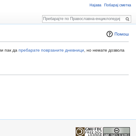
Најава
Побарај сметка
Пребарај
Помош
ли пак да
пребарате поврзаните дневници
, но немате дозвола