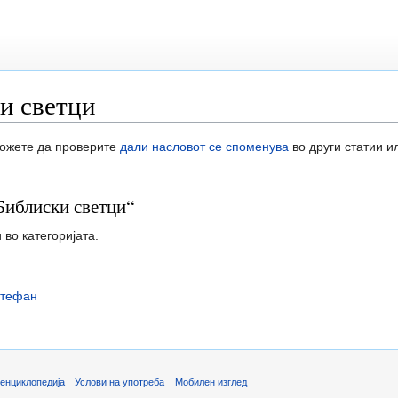
и светци
Можете да проверите
дали насловот се споменува
во други статии и
Библиски светци“
 во категоријата.
Стефан
енциклопедија
Услови на употреба
Мобилен изглед